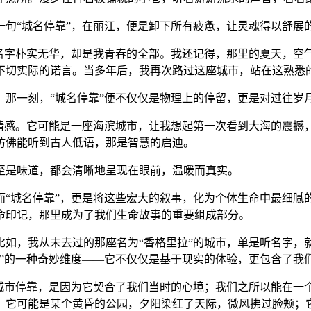
句“城名停靠”，在丽江，便是卸下所有疲惫，让灵魂得以舒展的
，名字朴实无华，却是我青春的全部。我还记得，那里的夏天，空
不切实际的诺言。当多年后，我再次路过这座城市，站在这熟悉
。那一刻，“城名停靠”便不仅仅是物理上的停留，更是对过往岁
的情感。它可能是一座海滨城市，让我想起第一次看到大海的震撼
仿佛能听到古人低语，那是智慧的启迪。
至是味道，都会清晰地呈现在眼前，温暖而真实。
。而“城名停靠”，更是将这些宏大的叙事，化为个体生命中最细
命印记，那里成为了我们生命故事的重要组成部分。
如，我从未去过的那座名为“香格里拉”的城市，单是听名字，
停靠”的一种奇妙维度——它不仅仅是基于现实的体验，更包含了我
个城市停靠，是因为它契合了我们当时的心境；我们之所以能在一
乐；它可能是某个黄昏的公园，夕阳染红了天际，微风拂过脸颊；