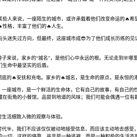
某些人来说，一座陌生的城市，或许承载着他们改变命运的🔥希
性格，丰富了他们的🔥人生。
头迷失过方向，但最终，这座城市成😎为了他们成长历练的见
游子来说，家乡的“城名”，是他们心中永远的根。无论走到🌸
们生命中最坚实的后盾。
彻底的🔥安抚和充电。家乡的🔥城名，是生命的原点，是永恒的
。一座城市，是一个鲜活的生命体，它有自己的故事，有自己的性
隐藏在街角的小餐馆，品尝到地道的风味；我们可能会偶遇一位有
对生活细致入微的观察与体验。
时代🎯，我们不应该仅仅被动地接受信息，而应该主动地去感
的一切。这样的停靠，并非是一种逃避，而是一种积极的生活态度