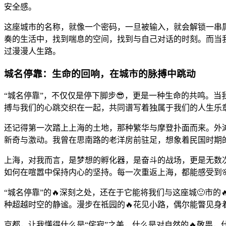
安全感。
这座城市的名称，就像一个密码，一旦被输入，就会解锁一串
奏的生活中，找到喘息的空间，找到与自己对话的时刻。而当我
过漫漫人生路。
城名停靠：生命的回响，在城市的脉搏中跳动
“城名停靠”，不仅仅是停下脚步😎，更是一种生命的共鸣。
搏与我们的心跳交织在一起，共同谱写着独属于我们的人生乐
还记得第一次踏上上海的土地，那种繁华与摩登扑面而来。外
新奇与激动。我曾在思南路的老洋房前驻足，想象着民国时期
上海，对我而言，是梦想的孵化器，是奋斗的战场，更是无数
如何在喧嚣中保持内心的坚持。每一次重返上海，都能感受到
“城名停靠”的🔥深刻之处，还在于它能将我们与这座城🙂
种超越时空的静谧。漫步在祗园的🔥花见小路，偶尔能瞥见
京都，让我懂得什么是“侘寂”之美，什么是对自然的🔥敬畏