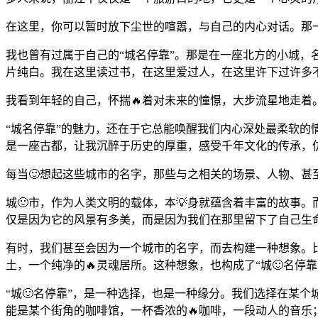
在这里，你可以暂时放下尘世的喧嚣，与自己的内心对话。那一
我也曾有过属于自己的“城名停靠”。那是在一座北方的小城
片纯白。我在这里读过书，在这里爱过人，在这里许下过许多
我看到年轻的自己，怀揣🔥着对未来的憧憬，大步流星地走着
“城名停靠”的魅力，还在于它总能唤醒我们内心深处最柔软
是一座古都，让我沉醉于历史的厚重，感受千年文化的传承，
每当🙂想起这些城市的名字，那些与之相关的场景、人物、甚
城🙂市，作为人类文明的载体，本💡身就蕴含着丰富的故事
仅是因为它的风景有多美，而是因为我们在那里留下了自己生
有时，我们甚至会因为一个城市的名字，而去构建一种想象。比
土，一个纯净的🔥灵魂居所。这种想象，也构成了“城🙂名
“城🙂名停靠”，是一种选择，也是一种缘分。我们选择在某
能是某个街角的咖啡馆，一杯香浓的🔥咖啡，一段动人的音