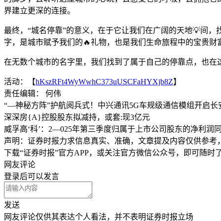
界建立更深的连接。
最终，“城名停靠”的意义，在于它让我们在广阔的天地💡间
字，是城市赋予我们的🔥礼物，也是我们生命旅程中的宝贵财
在无数个城市的名字里，我们找到了属于自己的停靠点，也在这
活动：【
hKszRFt4WyWwhC373uUSCFaHYXjb8Z
】
责任编辑： 何伟
“—神秘方阵”护航阅兵式！中兴通讯5G车规级通信模组开启长
深深房{A}控股股东拟减持，或套:现3亿元
威孚高‘科’：2—025年第三季度归属于上市公司股东的净利润同比
声明：证券时报力求信息真实、准确，文章提及内容仅供参考
下载“证券时报”官方APP，或关注官方微信公众号，即可随
网友评论
登录
后可以发言
发送
网友评论仅供其表达个人看法，并不表明证券时报立场