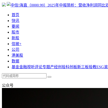
首页
快讯
要闻
股市
新股
信披+
公司
港美股
数据
基金
金融
视听
评论
专题
产经
创投
科创板
新三板
投教
ESG
滚
公众号