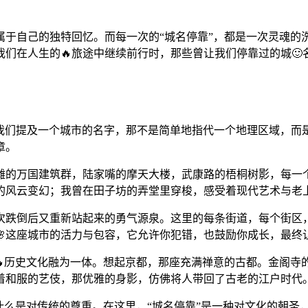
属于自己的独特回忆。而每一次的“城名停靠”，都是一次灵魂的
们在人生的🔥旅途中继续前行时，那些曾让我们停靠过的城
当我们提及一个城市的名字，那不是简单地指代一个地理区域，
章。
滩的万国建筑群，陆家嘴的摩天大楼，武康路的梧桐树影，每一个
的风云变幻；我曾在田子坊的弄堂里穿梭，感受着现代艺术与老
次跌倒后又重新站起来的勇气源泉。这里的每条街道，每个街区
🌸这座城市的活力与包容，它允许你犯错，也鼓励你成长，最终
市的🔥历史文化融为一体。想起京都，那座充满禅意的古都。金阁
身着和服的艺伎，那优雅的身影，仿佛将人带回了古老的江户时代
，什么是对传统的尊重。在这里，“城名停靠”是一种对文化的朝