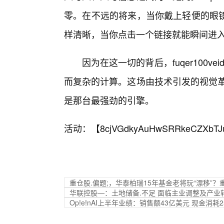
零。在不远的将来，当你戴上轻便的眼
样清晰，当你点击一个链接就能瞬间进
因为在这一切的背后，fuqer100v
而复杂的计算。这场由技术引发的视觉革命才刚
是那台最强劲的引擎。
活动：【
8cjVGdkyAuHwSRRkeCZXbTJ
重仓股.偏题;，华泰柏瑞15年基金老将玩“漂移”
华联控股—：土地储备.不足 面临主业调整及产业
Op!e!nAI上半年业绩：销售额43亿美元 现金消耗