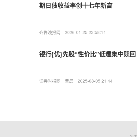
期日债收益率创十七年新高
齐鲁晚报网
2026-01-25 23:58:14
银行{优}先股“性价比”低遭集中赎回
证券时报网
曹晨
2025-08-05 21:44
关